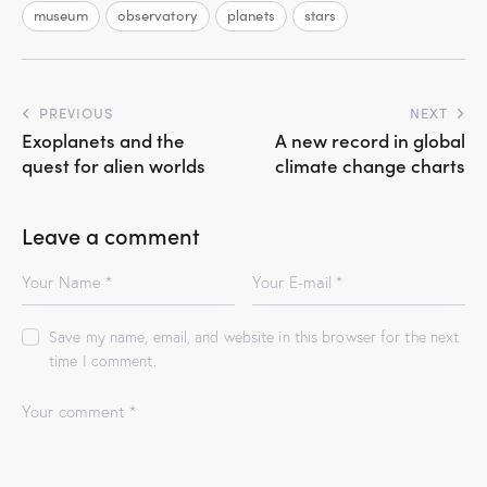
museum
observatory
planets
stars
Post
PREVIOUS
NEXT
Exoplanets and the
A new record in global
navigation
quest for alien worlds
climate change charts
Leave a comment
Save my name, email, and website in this browser for the next
time I comment.