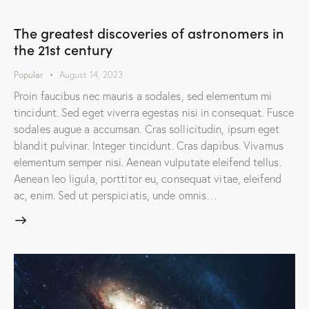
The greatest discoveries of astronomers in
the 21st century
Popular
August 14, 2023
Proin faucibus nec mauris a sodales, sed elementum mi
tincidunt. Sed eget viverra egestas nisi in consequat. Fusce
sodales augue a accumsan. Cras sollicitudin, ipsum eget
blandit pulvinar. Integer tincidunt. Cras dapibus. Vivamus
elementum semper nisi. Aenean vulputate eleifend tellus.
Aenean leo ligula, porttitor eu, consequat vitae, eleifend
ac, enim. Sed ut perspiciatis, unde omnis…