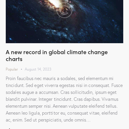
A new record in global climate change
charts
Popular
August 14, 2023
Proin faucibus nec mauris a sodales, sed elementum mi
tincidunt. Sed eget viverra egestas nisi in consequat. Fusce
sodales augue a accumsan. Cras sollicitudin, ipsum eget
blandit pulvinar. Integer tincidunt. Cras dapibus. Vivamus
elementum semper nisi. Aenean vulputate eleifend tellus.
Aenean leo ligula, porttitor eu, consequat vitae, eleifend
ac, enim. Sed ut perspiciatis, unde omnis…