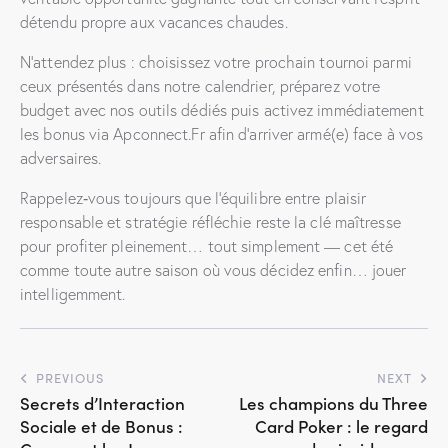
détendu propre aux vacances chaudes.
N’attendez plus : choisissez votre prochain tournoi parmi
ceux présentés dans notre calendrier, préparez votre
budget avec nos outils dédiés puis activez immédiatement
les bonus via Apconnect.Fr afin d’arriver armé(e) face à vos
adversaires.
Rappelez‑vous toujours que l’équilibre entre plaisir
responsable et stratégie réfléchie reste la clé maîtresse
pour profiter pleinement… tout simplement — cet été
comme toute autre saison où vous décidez enfin… jouer
intelligemment.
Post
PREVIOUS
NEXT
Secrets d’Interaction
Les champions du Three
navigation
Sociale et de Bonus :
Card Poker : le regard