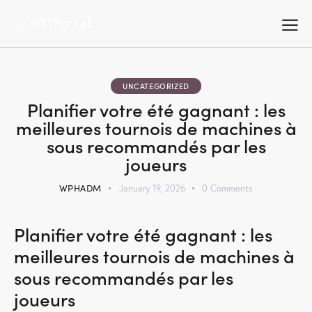
UNCATEGORIZED
Planifier votre été gagnant : les
meilleures tournois de machines à
sous recommandés par les
joueurs
WPHADM
January 19, 2026
0
Comments
Planifier votre été gagnant : les
meilleures tournois de machines à
sous recommandés par les
joueurs