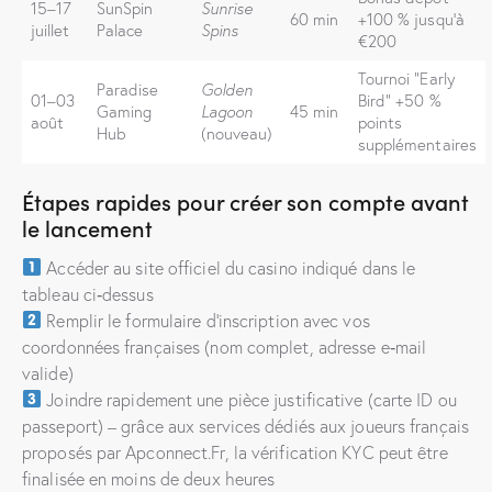
15–17
SunSpin
Sunrise
60 min
+100 % jusqu’à
juillet
Palace
Spins
€200
Tournoi “Early
Paradise
Golden
01–03
Bird” +50 %
Gaming
Lagoon
45 min
août
points
Hub
(nouveau)
supplémentaires
Étapes rapides pour créer son compte avant
le lancement
Accéder au site officiel du casino indiqué dans le
tableau ci‑dessus
Remplir le formulaire d’inscription avec vos
coordonnées françaises (nom complet, adresse e‑mail
valide)
Joindre rapidement une pièce justificative (carte ID ou
passeport) – grâce aux services dédiés aux joueurs français
proposés par Apconnect.Fr, la vérification KYC peut être
finalisée en moins de deux heures