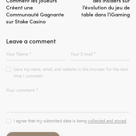
Comment les Joueurs
des insiders sur
Créent une
l’évolution du jeu de
Communauté Gagnante
table dans l’iGaming
sur Stake Casino
Leave a comment
Save my name, email, and website in this browser for the next
time I comment.
I agree that my submitted data is being
collected and stored
.