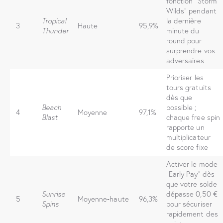
fonction “Storm
Wilds” pendant
Tropical
la dernière
3
Haute
95,9%
Thunder
minute du
round pour
surprendre vos
adversaires
Prioriser les
tours gratuits
dès que
Beach
possible ;
4
Moyenne
97,1%
Blast
chaque free spin
rapporte un
multiplicateur
de score fixe
Activer le mode
“Early Pay” dès
que votre solde
Sunrise
dépasse 0,50 €
5
Moyenne‑haute
96,3%
Spins
pour sécuriser
rapidement des