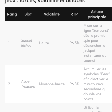
Astuce
Rang
Slot
Volatilité
RTP
principale
Miser sur la
ligne “Sunburst”
dès le premier
Sunset
spin pour
1
Haute
96,5%
Riches
déclencher le
jackpot
instantané du
tournoi
Accumuler les
symboles “Pearl”
afin d’activer le
Aqua
2
Moyenne‑haute
96,8%
mini‑tournoi
Treasure
secondaire qui
double vos
points
Utiliser la