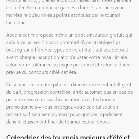
cette fenêtre car chaque gain est doublé tant au niveau
monétaire qu’au niveau points attribués par le tournoi
lui‑même.
Apconnect.Fr propose même un petit simulateur gratuit qui
aide à visualiser l’impact potentiel d’une stratégie flat
betting sur différents types de volatilité ; utilisez cet outil
avant chaque inscription afin d’ajuster votre mise initiale
selon votre tolérance au risque personnel et selon la durée
prévue du concours ciblé cet été.
En suivant ces quatre piliers – dimensionnement intelligent
du pari, progression contrôlée, arrêt automatique en cas de
perte excessive et synchronisation avec les boosts
promotionnels – vous protégez votre capital tout en
restant suffisamment agressif pour grimper rapidement
dans le classement final du tournoi estival choisi.
Calendrier des tournois majeurs d’été et