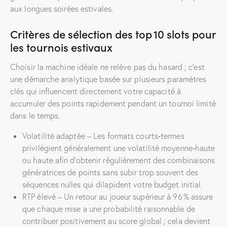
aux longues soirées estivales.
Critères de sélection des top 10 slots pour
les tournois estivaux
Choisir la machine idéale ne relève pas du hasard ; c’est
une démarche analytique basée sur plusieurs paramètres
clés qui influencent directement votre capacité à
accumuler des points rapidement pendant un tournoi limité
dans le temps.
Volatilité adaptée – Les formats courts‑termes
privilégient généralement une volatilité moyenne‑haute
ou haute afin d’obtenir régulièrement des combinaisons
génératrices de points sans subir trop souvent des
séquences nulles qui dilapident votre budget initial.
RTP élevé – Un retour au joueur supérieur à 96 % assure
que chaque mise a une probabilité raisonnable de
contribuer positivement au score global ; cela devient