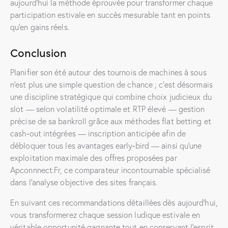
aujourd’hui la méthode éprouvée pour transformer chaque
participation estivale en succès mesurable tant en points
qu’en gains réels.​
Conclusion
Planifier son été autour des tournois de machines à sous
n’est plus une simple question de chance ; c’est désormais
une discipline stratégique qui combine choix judicieux du
slot — selon volatilité optimale et RTP élevé — gestion
précise de sa bankroll grâce aux méthodes flat betting et
cash‑out intégrées — inscription anticipée afin de
débloquer tous les avantages early‑bird — ainsi qu’une
exploitation maximale des offres proposées par
Apconnnect.Fr, ce comparateur incontournable spécialisé
dans l’analyse objective des sites français.
En suivant ces recommandations détaillées dès aujourd’hui,
vous transformerez chaque session ludique estivale en
véritable opportunité gagnante tout en conservant l’esprit