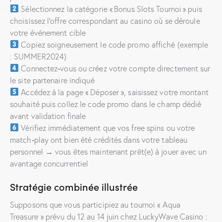
Sélectionnez la catégorie « Bonus Slots Tournoi » puis
choisissez l’offre correspondant au casino où se déroule
votre événement cible
Copiez soigneusement le code promo affiché (exemple
: SUMMER2024)
Connectez‑vous ou créez votre compte directement sur
le site partenaire indiqué
Accédez à la page « Déposer », saisissez votre montant
souhaité puis collez le code promo dans le champ dédié
avant validation finale
Vérifiez immédiatement que vos free spins ou votre
match‑play ont bien été crédités dans votre tableau
personnel → vous êtes maintenant prêt(e) à jouer avec un
avantage concurrentiel​
Stratégie combinée illustrée
Supposons que vous participiez au tournoi « Aqua
Treasure » prévu du 12 au 14 juin chez LuckyWave Casino :