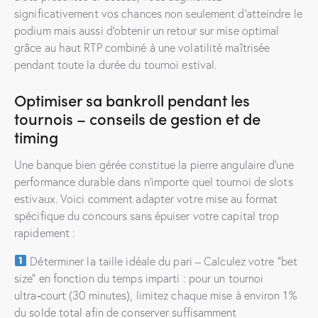
significativement vos chances non seulement d’atteindre le
podium mais aussi d’obtenir un retour sur mise optimal
grâce au haut RTP combiné à une volatilité maîtrisée
pendant toute la durée du tournoi estival.
Optimiser sa bankroll pendant les
tournois – conseils de gestion et de
timing
Une banque bien gérée constitue la pierre angulaire d’une
performance durable dans n’importe quel tournoi de slots
estivaux. Voici comment adapter votre mise au format
spécifique du concours sans épuiser votre capital trop
rapidement :
Déterminer la taille idéale du pari – Calculez votre “bet
size” en fonction du temps imparti : pour un tournoi
ultra‑court (30 minutes), limitez chaque mise à environ 1 %
du solde total afin de conserver suffisamment