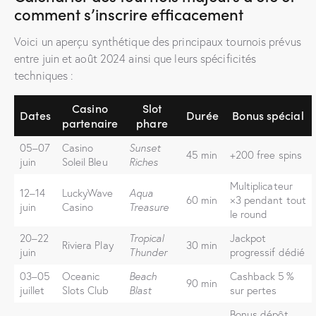
comment s’inscrire efficacement
Voici un aperçu synthétique des principaux tournois prévus
entre juin et août 2024 ainsi que leurs spécificités
techniques :
Casino
Slot
Dates
Durée
Bonus spécial
partenaire
phare
05–07
Casino
Sunset
45 min
+200 free spins
juin
Soleil Bleu
Riches
Multiplicateur
12–14
LuckyWave
Aqua
60 min
×3 pendant tout
juin
Casino
Treasure
le round
20–22
Tropical
Jackpot
Riviera Play
30 min
juin
Thunder
progressif dédié
03–05
Oceanic
Beach
Cashback 5 %
90 min
juillet
Slots Club
Blast
sur pertes
Bonus dépôt