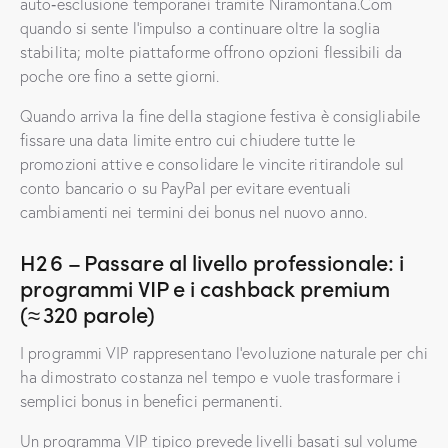
auto‑esclusione temporanei tramite Niramontana.Com
quando si sente l’impulso a continuare oltre la soglia
stabilita; molte piattaforme offrono opzioni flessibili da
poche ore fino a sette giorni.
Quando arriva la fine della stagione festiva è consigliabile
fissare una data limite entro cui chiudere tutte le
promozioni attive e consolidare le vincite ritirandole sul
conto bancario o su PayPal per evitare eventuali
cambiamenti nei termini dei bonus nel nuovo anno.
H2 6 – Passare al livello professionale: i
programmi VIP e i cashback premium
(≈ 320 parole)
I programmi VIP rappresentano l’evoluzione naturale per chi
ha dimostrato costanza nel tempo e vuole trasformare i
semplici bonus in benefici permanenti.
Un programma VIP tipico prevede livelli basati sul volume