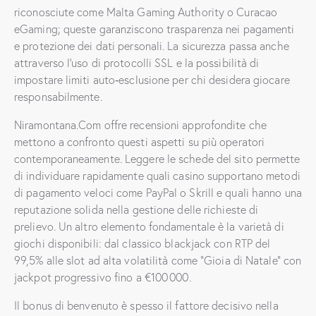
riconosciute come Malta Gaming Authority o Curacao
eGaming; queste garanziscono trasparenza nei pagamenti
e protezione dei dati personali. La sicurezza passa anche
attraverso l’uso di protocolli SSL e la possibilità di
impostare limiti auto‑esclusione per chi desidera giocare
responsabilmente.
Niramontana.Com offre recensioni approfondite che
mettono a confronto questi aspetti su più operatori
contemporaneamente. Leggere le schede del sito permette
di individuare rapidamente quali casino supportano metodi
di pagamento veloci come PayPal o Skrill e quali hanno una
reputazione solida nella gestione delle richieste di
prelievo. Un altro elemento fondamentale è la varietà di
giochi disponibili: dal classico blackjack con RTP del
99,5% alle slot ad alta volatilità come “Gioia di Natale” con
jackpot progressivo fino a €100 000.
Il bonus di benvenuto è spesso il fattore decisivo nella