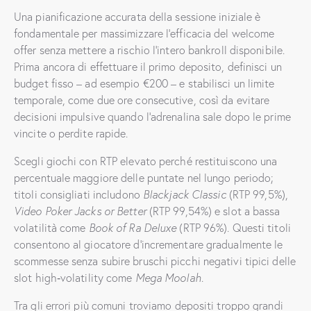
Una pianificazione accurata della sessione iniziale è
fondamentale per massimizzare l’efficacia del welcome
offer senza mettere a rischio l’intero bankroll disponibile.
Prima ancora di effettuare il primo deposito, definisci un
budget fisso – ad esempio €200 – e stabilisci un limite
temporale, come due ore consecutive, così da evitare
decisioni impulsive quando l’adrenalina sale dopo le prime
vincite o perdite rapide.
Scegli giochi con RTP elevato perché restituiscono una
percentuale maggiore delle puntate nel lungo periodo;
titoli consigliati includono
Blackjack Classic
(RTP 99,5%),
Video Poker Jacks or Better
(RTP 99,54%) e slot a bassa
volatilità come
Book of Ra Deluxe
(RTP 96%). Questi titoli
consentono al giocatore d’incrementare gradualmente le
scommesse senza subire bruschi picchi negativi tipici delle
slot high‑volatility come
Mega Moolah
.
Tra gli errori più comuni troviamo depositi troppo grandi