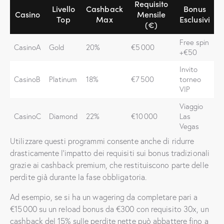
Requisito
Livello
Cashback
Bonus
Casino
Mensile
Top
Max
Esclusivi
(€)
Free spin
CasinoA
Gold
20%
€5 000
+€50
Invito
CasinoB
Platinum
18%
€7 500
torneo
VIP
Viaggio
CasinoC
Diamond
22%
€10 000
Las
Vegas
Utilizzare questi programmi consente anche di ridurre
drasticamente l’impatto dei requisiti sui bonus tradizionali
grazie ai cashback premium, che restituiscono parte delle
perdite già durante la fase obbligatoria.
Ad esempio, se si ha un wagering da completare pari a
€15 000 su un reload bonus da €300 con requisito 30x, un
cashback del 15% sulle perdite nette può abbattere fino a