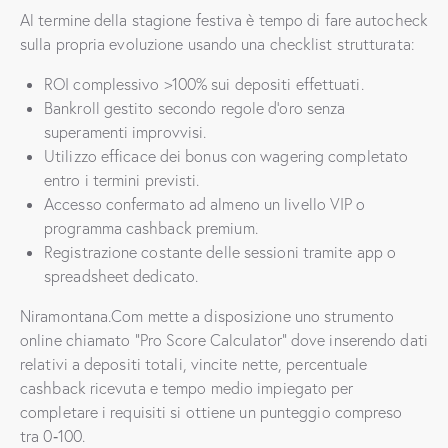
Al termine della stagione festiva è tempo di fare autocheck
sulla propria evoluzione usando una checklist strutturata:
ROI complessivo >100% sui depositi effettuati.
Bankroll gestito secondo regole d’oro senza
superamenti improvvisi.
Utilizzo efficace dei bonus con wagering completato
entro i termini previsti.
Accesso confermato ad almeno un livello VIP o
programma cashback premium.
Registrazione costante delle sessioni tramite app o
spreadsheet dedicato.
Niramontana.Com mette a disposizione uno strumento
online chiamato “Pro Score Calculator” dove inserendo dati
relativi a depositi totali, vincite nette, percentuale
cashback ricevuta e tempo medio impiegato per
completare i requisiti si ottiene un punteggio compreso
tra 0‑100.