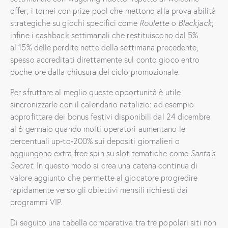
offer; i tornei con prize pool che mettono alla prova abilità
strategiche su giochi specifici come
Roulette
o
Blackjack
;
infine i cashback settimanali che restituiscono dal 5%
al 15% delle perdite nette della settimana precedente,
spesso accreditati direttamente sul conto gioco entro
poche ore dalla chiusura del ciclo promozionale.
Per sfruttare al meglio queste opportunità è utile
sincronizzarle con il calendario natalizio: ad esempio
approfittare dei bonus festivi disponibili dal 24 dicembre
al 6 gennaio quando molti operatori aumentano le
percentuali up‑to‑200% sui depositi giornalieri o
aggiungono extra free spin su slot tematiche come
Santa’s
Secret
. In questo modo si crea una catena continua di
valore aggiunto che permette al giocatore progredire
rapidamente verso gli obiettivi mensili richiesti dai
programmi VIP.
Di seguito una tabella comparativa tra tre popolari siti non