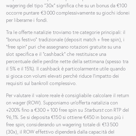
wagering del tipo “30x” significa che su un bonus da €100
occorre puntare €3 000 complessivamente su giochi idonei
per liberarne i fondi.
Tra le offerte natalizie troviamo tre categorie principali: il
“bonus festivo” tradizionale (deposit match + free spin), i
“free spin” puri che assegnano rotazioni gratuite su una
slot specifica e il “cashback” che restituisce una
percentuale delle perdite nette della settimana (spesso tra
il 5% e il 15%). Il cashback è particolarmente utile quando
si gioca con volumi elevati perché riduce l’impatto dei
requisiti sul bankroll complessivo.
Per valutare il valore reale è consigliabile calcolare il return
on wager (ROW). Supponiamo un’offerta natalizia con
+200% fino a €300 + 100 free spin su
Starburst
con RTP del
96,1%. Se si deposita €150 si ottiene €450 in bonus più i
free spin; considerando un wagering totale di €13 500
(30x), il ROW effettivo dipenderà dalla capacità del