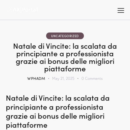
UNCATEGORIZED
Natale di Vincite: la scalata da
principiante a professionista
grazie ai bonus delle migliori
piattaforme
WPHADM
May 21, 2025
0
Comments
Natale di Vincite: la scalata da
principiante a professionista
grazie ai bonus delle migliori
piattaforme