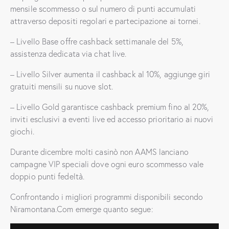
mensile scommesso o sul numero di punti accumulati
attraverso depositi regolari e partecipazione ai tornei.
– Livello Base offre cashback settimanale del 5%,
assistenza dedicata via chat live.
– Livello Silver aumenta il cashback al 10%, aggiunge giri
gratuiti mensili su nuove slot.
– Livello Gold garantisce cashback premium fino al 20%,
inviti esclusivi a eventi live ed accesso prioritario ai nuovi
giochi.
Durante dicembre molti casinò non AAMS lanciano
campagne VIP speciali dove ogni euro scommesso vale
doppio punti fedeltà.
Confrontando i migliori programmi disponibili secondo
Niramontana.Com emerge quanto segue: