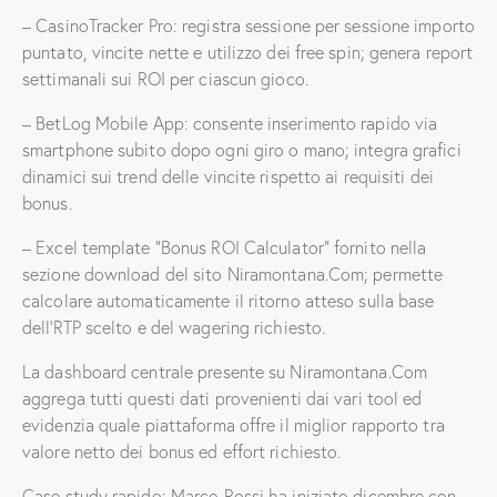
– CasinoTracker Pro: registra sessione per sessione importo
puntato, vincite nette e utilizzo dei free spin; genera report
settimanali sui ROI per ciascun gioco.
– BetLog Mobile App: consente inserimento rapido via
smartphone subito dopo ogni giro o mano; integra grafici
dinamici sui trend delle vincite rispetto ai requisiti dei
bonus.
– Excel template “Bonus ROI Calculator” fornito nella
sezione download del sito Niramontana.Com; permette
calcolare automaticamente il ritorno atteso sulla base
dell’RTP scelto e del wagering richiesto.
La dashboard centrale presente su Niramontana.Com
aggrega tutti questi dati provenienti dai vari tool ed
evidenzia quale piattaforma offre il miglior rapporto tra
valore netto dei bonus ed effort richiesto.
Case study rapido: Marco Rossi ha iniziato dicembre con