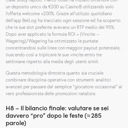
un deposito unico da €200 su CasinoB utilizzando solo
l’offerta welcome +200%. Grazie all’utilizzo quotidiano
dell’app BetLog ha tracciato ogni sessione ed ha scoperto
che le sue slot preferite avevano un RTP medio del 95%.
Dopo aver applicato la formula ROI = (Vincite –
Wagering)/Wagering ha ottimizzato le puntate
concentrandosi sulle linee con maggior payout potenziale,
riuscendo così a triplicare le sue vincite entro tre
settimane rispetto alla media degli utenti simili.
Questa metodologia dimostra quanto sia cruciale
combinare disciplina operativa con strumenti analitici
avanzati per passare dal semplice “giocatore occasional” al
vero professionista delle promozioni natalizie.
H8 – Il bilancio finale: valutare se sei
davvero “pro” dopo le feste (≈ 285
parole)