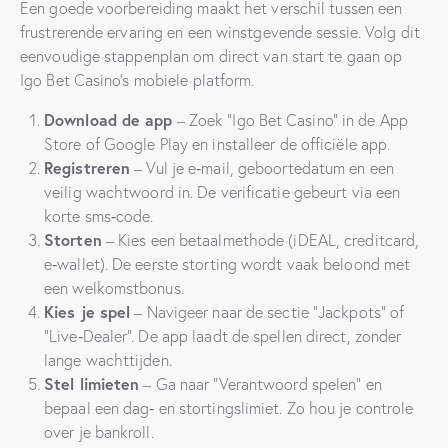
Een goede voorbereiding maakt het verschil tussen een
frustrerende ervaring en een winstgevende sessie. Volg dit
eenvoudige stappenplan om direct van start te gaan op
Igo Bet Casino’s mobiele platform.
Download de app
– Zoek “Igo Bet Casino” in de App
Store of Google Play en installeer de officiële app.
Registreren
– Vul je e‑mail, geboortedatum en een
veilig wachtwoord in. De verificatie gebeurt via een
korte sms‑code.
Storten
– Kies een betaalmethode (iDEAL, creditcard,
e‑wallet). De eerste storting wordt vaak beloond met
een welkomstbonus.
Kies je spel
– Navigeer naar de sectie “Jackpots” of
“Live‑Dealer”. De app laadt de spellen direct, zonder
lange wachttijden.
Stel limieten
– Ga naar “Verantwoord spelen” en
bepaal een dag‑ en stortingslimiet. Zo hou je controle
over je bankroll.