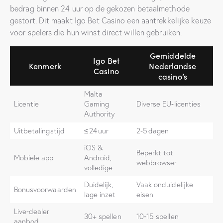
bedrag binnen 24 uur op de gekozen betaalmethode
gestort. Dit maakt Igo Bet Casino een aantrekkelijke keuze
voor spelers die hun winst direct willen gebruiken.
Gemiddelde
Igo Bet
Kenmerk
Nederlandse
Casino
casino’s
Malta
Licentie
Gaming
Diverse EU‑licenties
Authority
Uitbetalingstijd
≤ 24 uur
2‑5 dagen
iOS &
Beperkt tot
Mobiele app
Android,
webbrowser
volledige
Duidelijk,
Vaak onduidelijke
Bonusvoorwaarden
lage inzet
eisen
Live‑dealer
30+ spellen
10‑15 spellen
aanbod