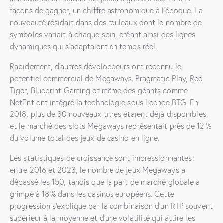
façons de gagner, un chiffre astronomique à l’époque. La
nouveauté résidait dans des rouleaux dont le nombre de
symboles variait à chaque spin, créant ainsi des lignes
dynamiques qui s’adaptaient en temps réel.
Rapidement, d’autres développeurs ont reconnu le
potentiel commercial de Megaways. Pragmatic Play, Red
Tiger, Blueprint Gaming et même des géants comme
NetEnt ont intégré la technologie sous licence BTG. En
2018, plus de 30 nouveaux titres étaient déjà disponibles,
et le marché des slots Megaways représentait près de 12 %
du volume total des jeux de casino en ligne.
Les statistiques de croissance sont impressionnantes :
entre 2016 et 2023, le nombre de jeux Megaways a
dépassé les 150, tandis que la part de marché globale a
grimpé à 18 % dans les casinos européens. Cette
progression s’explique par la combinaison d’un RTP souvent
supérieur à la moyenne et d’une volatilité qui attire les