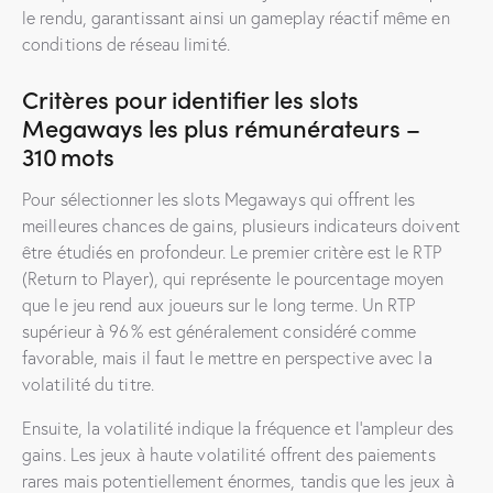
le rendu, garantissant ainsi un gameplay réactif même en
conditions de réseau limité.
Critères pour identifier les slots
Megaways les plus rémunérateurs –
310 mots
Pour sélectionner les slots Megaways qui offrent les
meilleures chances de gains, plusieurs indicateurs doivent
être étudiés en profondeur. Le premier critère est le RTP
(Return to Player), qui représente le pourcentage moyen
que le jeu rend aux joueurs sur le long terme. Un RTP
supérieur à 96 % est généralement considéré comme
favorable, mais il faut le mettre en perspective avec la
volatilité du titre.
Ensuite, la volatilité indique la fréquence et l’ampleur des
gains. Les jeux à haute volatilité offrent des paiements
rares mais potentiellement énormes, tandis que les jeux à