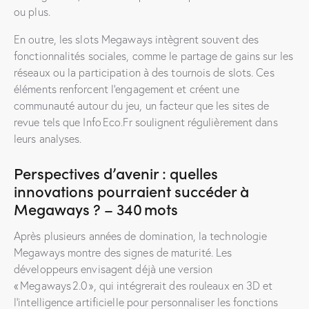
ou plus.
En outre, les slots Megaways intègrent souvent des
fonctionnalités sociales, comme le partage de gains sur les
réseaux ou la participation à des tournois de slots. Ces
éléments renforcent l’engagement et créent une
communauté autour du jeu, un facteur que les sites de
revue tels que Info Eco.Fr soulignent régulièrement dans
leurs analyses.
Perspectives d’avenir : quelles
innovations pourraient succéder à
Megaways ? – 340 mots
Après plusieurs années de domination, la technologie
Megaways montre des signes de maturité. Les
développeurs envisagent déjà une version
« Megaways 2.0 », qui intégrerait des rouleaux en 3D et
l’intelligence artificielle pour personnaliser les fonctions