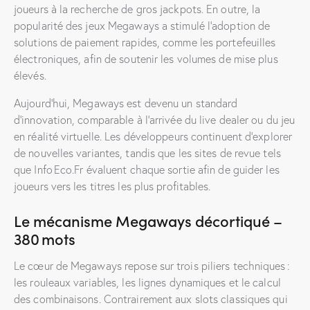
joueurs à la recherche de gros jackpots. En outre, la
popularité des jeux Megaways a stimulé l’adoption de
solutions de paiement rapides, comme les portefeuilles
électroniques, afin de soutenir les volumes de mise plus
élevés.
Aujourd’hui, Megaways est devenu un standard
d’innovation, comparable à l’arrivée du live dealer ou du jeu
en réalité virtuelle. Les développeurs continuent d’explorer
de nouvelles variantes, tandis que les sites de revue tels
que Info Eco.Fr évaluent chaque sortie afin de guider les
joueurs vers les titres les plus profitables.
Le mécanisme Megaways décortiqué –
380 mots
Le cœur de Megaways repose sur trois piliers techniques :
les rouleaux variables, les lignes dynamiques et le calcul
des combinaisons. Contrairement aux slots classiques qui