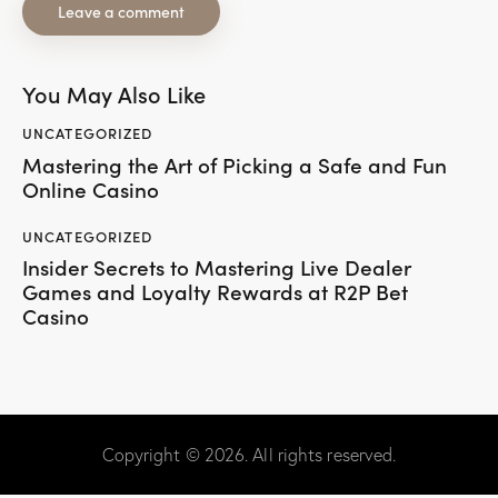
You May Also Like
UNCATEGORIZED
Mastering the Art of Picking a Safe and Fun
Online Casino
UNCATEGORIZED
Insider Secrets to Mastering Live Dealer
Games and Loyalty Rewards at R2P Bet
Casino
Copyright © 2026. All rights reserved.