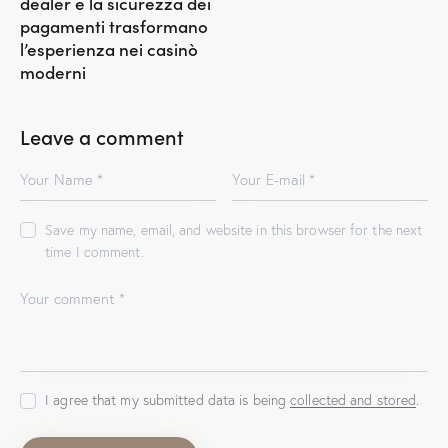
dealer e la sicurezza dei
pagamenti trasformano
l’esperienza nei casinò
moderni
Leave a comment
Save my name, email, and website in this browser for the next
time I comment.
I agree that my submitted data is being
collected and stored
.