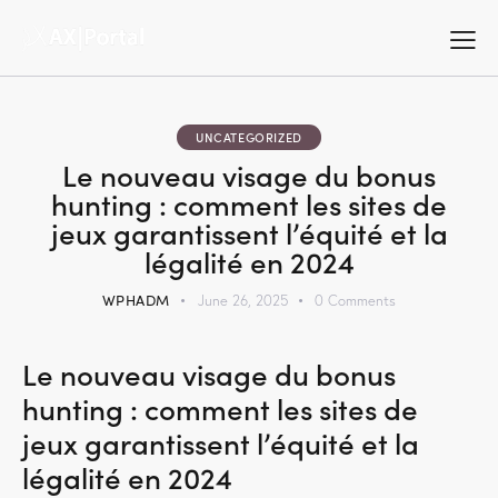
UNCATEGORIZED
Le nouveau visage du bonus
hunting : comment les sites de
jeux garantissent l’équité et la
légalité en 2024
WPHADM
June 26, 2025
0
Comments
Le nouveau visage du bonus
hunting : comment les sites de
jeux garantissent l’équité et la
légalité en 2024