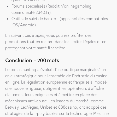
Forums spécialisés (Reddit r/onlinegambling,
communauté 2340.Fr).
Outils de suivi de bankroll (apps mobiles compatibles
iOS/Android).
En suivant ces étapes, vous pourrez profiter des
promotions tout en restant dans les limites légales et en
protégeant votre santé financière.
Conclusion – 200 mots
Le bonus hunting a évolué d’une pratique marginale à un
enjeu stratégique pour l’ensemble de l’industrie du casino
en ligne. La législation européenne et française a imposé
une nouvelle rigueur, obligeant les opérateurs à afficher
clairement leurs exigences et à mettre en place des
mécanismes anti‑abuse. Les leaders du marché, comme
Betway, LeoVegas, Unibet et 888casino, ont adopté des
stratégies de fair‑play basées sur la technologie IA et une