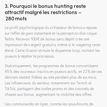
3. Pourquoi le bonus hunting reste
attractif malgré les restrictions –
280 mots
Le profil psychologique du « chasseur de bonus » repose
sur l’effet de gain instantané et la perception d’un risque
faible. Recevoir 100 € de bonus sans dépôt crée une
impression de « argent gratuit », même si le wagering reste
élevé. Cette illusion stimule le dopamine loop, incitant les
joueurs à répéter le processus.
Statistiquement, les programmes de bonus convertissent
45 % des nouveaux inscrits en joueurs actifs, et 22 % de ces
derniers restent fidèles au site pendant plus de six mois.
Les influenceurs du secteur, notamment sur Twitch et
TikTok, partagent des codes promo et des tutoriels de
chasse aux bonus, augmentant la visibilité des offres.
Les communautés en ligne, comme les sous‑forums de