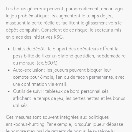
Les bonus généreux peuvent, paradoxalement, encourager
le jeu problématique : ils augmentent le temps de jeu,
masquent la perte réelle et facilitent le glissement vers le
dépôt compulsif. Conscient de ce risque, le secteur a mis
en place des initiatives RSG.
Limits de dépôt : la plupart des opérateurs offrent la
possibilité de fixer un plafond quotidien, hebdomadaire
ou mensuel (ex. 500 €).
Auto‑exclusion : les joueurs peuvent bloquer leur
compte pour 6 mois, 1 an ou de façon permanente, avec
une confirmation via email.
Outils de suivi : tableaux de bord personnalisés
affichant le temps de jeu, les pertes nettes et les bonus
utilisés.
Ces mesures sont souvent intégrées aux politiques
anti‑bonus‑hunting. Par exemple, lorsqu’un joueur dépasse
le nombre maximal de retraits de bonus, le système lui