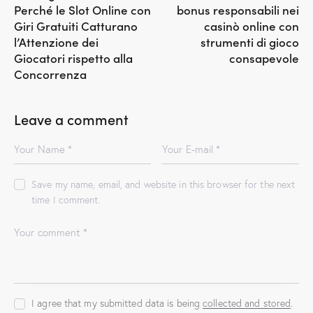
Perché le Slot Online con
bonus responsabili nei
Giri Gratuiti Catturano
casinò online con
l’Attenzione dei
strumenti di gioco
Giocatori rispetto alla
consapevole
Concorrenza
Leave a comment
Save my name, email, and website in this browser for the next
time I comment.
I agree that my submitted data is being
collected and stored
.