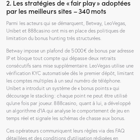
2. Les stratégies de « fair play » adoptées
par les meilleurs sites – 340 mots
Parmi les acteurs qui se démarquent, Betway, LeoVegas,
Unibet et 888casino ont mis en place des politiques de
limitation du bonus hunting très structurées.
Betway impose un plafond de 5 000 € de bonus par adresse
IP et bloque tout compte qui dépasse deux retraits
consécutifs sans mise supplémentaire. LeoVegas utilise une
vérification KYC automatisée dès le premier dépôt, limitant
les comptes multiples à un seul numéro de téléphone.
Unibet a introduit un système de « bonus points » qui
décourage le stacking : chaque point ne peut être utilisé
qu’une fois par joueur. 888casino, quant à lui, a développé
un algorithme d’IA qui analyse le comportement de jeu en
temps réel et signale les schémas de chasse aux bonus.
Ces opérateurs communiquent leurs règles via des FAQ
détaillées et des conditions d’utilisation rédigées en