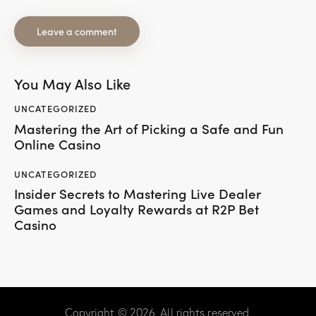
You May Also Like
UNCATEGORIZED
Mastering the Art of Picking a Safe and Fun
Online Casino
UNCATEGORIZED
Insider Secrets to Mastering Live Dealer
Games and Loyalty Rewards at R2P Bet
Casino
Copyright © 2026. All rights reserved.