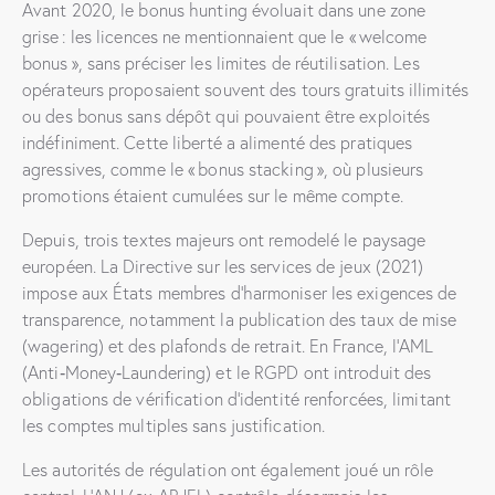
Avant 2020, le bonus hunting évoluait dans une zone
grise : les licences ne mentionnaient que le « welcome
bonus », sans préciser les limites de réutilisation. Les
opérateurs proposaient souvent des tours gratuits illimités
ou des bonus sans dépôt qui pouvaient être exploités
indéfiniment. Cette liberté a alimenté des pratiques
agressives, comme le « bonus stacking », où plusieurs
promotions étaient cumulées sur le même compte.
Depuis, trois textes majeurs ont remodelé le paysage
européen. La Directive sur les services de jeux (2021)
impose aux États membres d’harmoniser les exigences de
transparence, notamment la publication des taux de mise
(wagering) et des plafonds de retrait. En France, l’AML
(Anti‑Money‑Laundering) et le RGPD ont introduit des
obligations de vérification d’identité renforcées, limitant
les comptes multiples sans justification.
Les autorités de régulation ont également joué un rôle