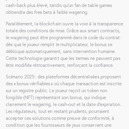
cash‑back plus élevé, tandis qu’un fan de table games
obtiendra des free bets à faible wagering.
Parallèlement, la blockchain ouvre la voie à la transparence
totale des conditions de mise. Grâce aux smart contracts,
le wagering peut être programmé dans le code du contrat :
dès que le joueur remplit le multiplicateur, le bonus se
débloque automatiquement, sans intervention humaine.
Cette technologie garantit que les termes ne peuvent pas
être modifiés rétroactivement, renforçant la confiance.
Scénario 2025 : des plateformes décentralisées proposent
des « bonus vérifiables » où chaque transaction est inscrite
sur un registre public. Le joueur reçoit un token non
fongible (NFT) représentant son bonus, qui indique
clairement le wagering, le cash‑out et la date d’expiration.
Les régulateurs, tout en restant prudents, pourraient
accepter ces solutions comme preuve de conformité, à
condition que les fournisseurs de jeux conservent une