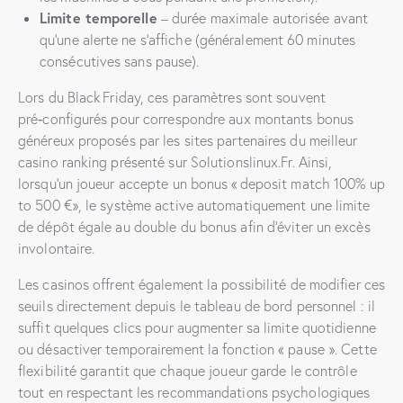
Limite temporelle
– durée maximale autorisée avant
qu’une alerte ne s’affiche (généralement 60 minutes
consécutives sans pause).
Lors du Black Friday, ces paramètres sont souvent
pré‑configurés pour correspondre aux montants bonus
généreux proposés par les sites partenaires du meilleur
casino ranking présenté sur Solutionslinux.Fr. Ainsi,
lorsqu’un joueur accepte un bonus « deposit match 100% up
to 500 €», le système active automatiquement une limite
de dépôt égale au double du bonus afin d’éviter un excès
involontaire.
Les casinos offrent également la possibilité de modifier ces
seuils directement depuis le tableau de bord personnel : il
suffit quelques clics pour augmenter sa limite quotidienne
ou désactiver temporairement la fonction « pause ». Cette
flexibilité garantit que chaque joueur garde le contrôle
tout en respectant les recommandations psychologiques