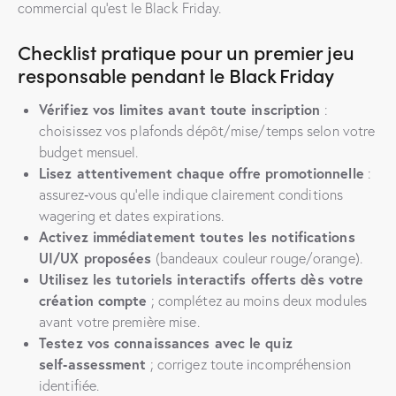
commercial qu’est le Black Friday.
Checklist pratique pour un premier jeu
responsable pendant le Black Friday
Vérifiez vos limites avant toute inscription
:
choisissez vos plafonds dépôt/mise/temps selon votre
budget mensuel.
Lisez attentivement chaque offre promotionnelle
:
assurez‑vous qu’elle indique clairement conditions
wagering et dates expirations.
Activez immédiatement toutes les notifications
UI/UX proposées
(bandeaux couleur rouge/orange).
Utilisez les tutoriels interactifs offerts dès votre
création compte
; complétez au moins deux modules
avant votre première mise.
Testez vos connaissances avec le quiz
self‑assessment
; corrigez toute incompréhension
identifiée.