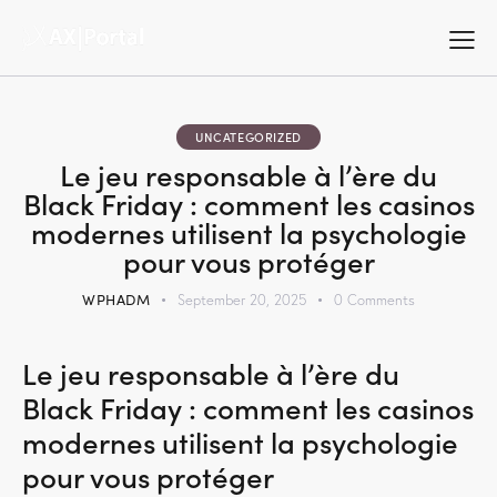
UNCATEGORIZED
Le jeu responsable à l’ère du
Black Friday : comment les casinos
modernes utilisent la psychologie
pour vous protéger
WPHADM
September 20, 2025
0
Comments
Le jeu responsable à l’ère du
Black Friday : comment les casinos
modernes utilisent la psychologie
pour vous protéger