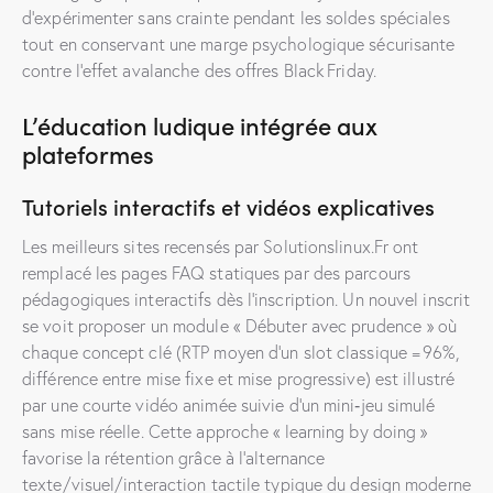
d’expérimenter sans crainte pendant les soldes spéciales
tout en conservant une marge psychologique sécurisante
contre l’effet avalanche des offres Black Friday.
L’éducation ludique intégrée aux
plateformes
Tutoriels interactifs et vidéos explicatives
Les meilleurs sites recensés par Solutionslinux.Fr ont
remplacé les pages FAQ statiques par des parcours
pédagogiques interactifs dès l’inscription. Un nouvel inscrit
se voit proposer un module « Débuter avec prudence » où
chaque concept clé (RTP moyen d’un slot classique = 96%,
différence entre mise fixe et mise progressive) est illustré
par une courte vidéo animée suivie d’un mini‑jeu simulé
sans mise réelle. Cette approche « learning by doing »
favorise la rétention grâce à l’alternance
texte/visuel/interaction tactile typique du design moderne