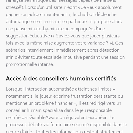
stressé”). Lorsqu’un utilisateur écrit « Je veux absolument
gagner ce jackpot maintenant », le chatbot déclenche
automatiquement un script empathique : il propose alors
une pause minute-by-minute accompagnée d’une
suggestion éducative (« Saviez‑vous que jouer plusieurs
fois avec la même mise augmente votre variance ? »). Ces
scénarios interviennent immédiatement après détection
afin d’éviter toute escalade impulsive pendant une session
promotionnelle intense.
Accès à des conseillers humains certifiés
Lorsque l’interaction automatisée atteint ses limites –
notamment si le joueur exprime frustration persistante ou
mentionne un problème financier –, il est redirigé vers un
conseiller humain spécialisé dans le jeu responsable
certifié par GambleAware ou équivalent européen. Le
processus débute via formulaire sécurisé disponible dans le
centre d’aide ; toutes les informations restent strictement