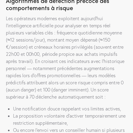
Algorithmes de détection précoce des
comportements à risque
Les opérateurs modernes exploitent aujourd’hui
l’intelligence artificielle pour analyser en temps réel
plusieurs variables clés : fréquence quotidienne moyenne
(≈12 sessions/jour), montant moyen dépensé (≈150
€/session) et créneaux horaires privilégiés (souvent entre
22h00 et 00h00, période propice aux achats impulsifs
après travail). En croisant ces indicateurs avec l’historique
personnel — notamment précédentes augmentations
rapides lors d’offres promotionnelles — leurs modèles
prédictifs attribuent alors un score risque compris entre 0
(aucun danger) et 100 (danger imminent). Un score
supérieur à 70 déclenche automatiquement soit :
Une notification douce rappelant vos limites actives,
La proposition volontaire d’activer temporairement une
restriction supplémentaire,
Ou encore l’envoi vers un conseiller humain si plusieurs