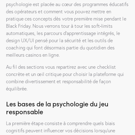
psychologie est placée au cœur des programmes éducatifs
des opérateurs et comment vous pouvez mettre en
pratique ces concepts dès votre première mise pendant le
Black Friday. Nous verrons tour à tour les soft‑limits
automatiques, les parcours d’apprentissage intégrés, le
design UX/UI pensé pour la sécurité et les outils de
coaching qui font désormais partie du quotidien des
meilleurs casinos en ligne.
Au fil des sections vous repartirez avec une checklist
concrète et un œil critique pour choisir la plateforme qui
combine divertissement et responsabilité de façon
équilibrée.
Les bases de la psychologie du jeu
responsable
La première étape consiste à comprendre quels biais
cognitifs peuvent influencer vos décisions lorsqu’une