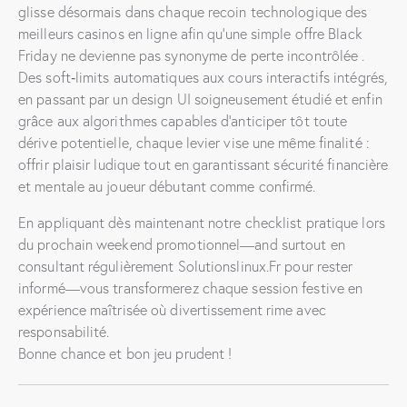
glisse désormais dans chaque recoin technologique des
meilleurs casinos en ligne afin qu’une simple offre Black
Friday ne devienne pas synonyme de perte incontrôlée .
Des soft‑limits automatiques aux cours interactifs intégrés,
en passant par un design UI soigneusement étudié et enfin
grâce aux algorithmes capables d’anticiper tôt toute
dérive potentielle, chaque levier vise une même finalité :
offrir plaisir ludique tout en garantissant sécurité financière
et mentale au joueur débutant comme confirmé.
En appliquant dès maintenant notre checklist pratique lors
du prochain weekend promotionnel—and surtout en
consultant régulièrement Solutionslinux.Fr pour rester
informé—vous transformerez chaque session festive en
expérience maîtrisée où divertissement rime avec
responsabilité.
Bonne chance et bon jeu prudent !