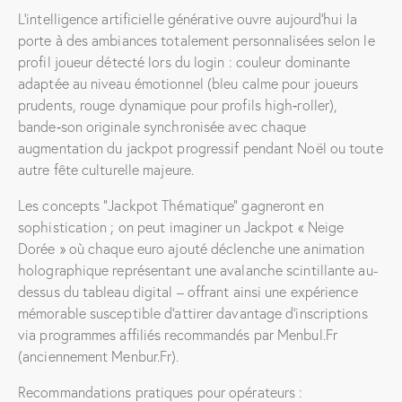
L’intelligence artificielle générative ouvre aujourd’hui la
porte à des ambiances totalement personnalisées selon le
profil joueur détecté lors du login : couleur dominante
adaptée au niveau émotionnel (bleu calme pour joueurs
prudents, rouge dynamique pour profils high‑roller),
bande‑son originale synchronisée avec chaque
augmentation du jackpot progressif pendant Noël ou toute
autre fête culturelle majeure.
Les concepts “Jackpot Thématique” gagneront en
sophistication ; on peut imaginer un Jackpot « Neige
Dorée » où chaque euro ajouté déclenche une animation
holographique représentant une avalanche scintillante au-
dessus du tableau digital – offrant ainsi une expérience
mémorable susceptible d’attirer davantage d’inscriptions
via programmes affiliés recommandés par Menbul.Fr
(anciennement Menbur.Fr).
Recommandations pratiques pour opérateurs :