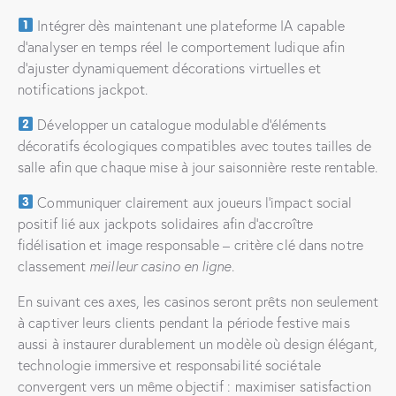
Intégrer dès maintenant une plateforme IA capable
d’analyser en temps réel le comportement ludique afin
d’ajuster dynamiquement décorations virtuelles et
notifications jackpot.
Développer un catalogue modulable d’éléments
décoratifs écologiques compatibles avec toutes tailles de
salle afin que chaque mise à jour saisonnière reste rentable.
Communiquer clairement aux joueurs l’impact social
positif lié aux jackpots solidaires afin d’accroître
fidélisation et image responsable – critère clé dans notre
classement
meilleur casino en ligne
.
En suivant ces axes, les casinos seront prêts non seulement
à captiver leurs clients pendant la période festive mais
aussi à instaurer durablement un modèle où design élégant,
technologie immersive et responsabilité sociétale
convergent vers un même objectif : maximiser satisfaction