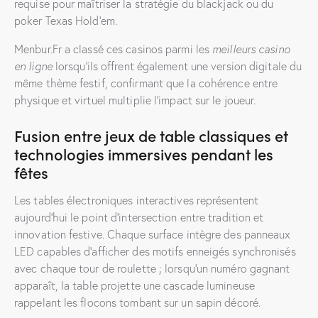
requise pour maîtriser la stratégie du blackjack ou du
poker Texas Hold’em.
Menbur.Fr a classé ces casinos parmi les
meilleurs casino
en ligne
lorsqu’ils offrent également une version digitale du
même thème festif, confirmant que la cohérence entre
physique et virtuel multiplie l’impact sur le joueur.
Fusion entre jeux de table classiques et
technologies immersives pendant les
fêtes
Les tables électroniques interactives représentent
aujourd’hui le point d’intersection entre tradition et
innovation festive. Chaque surface intègre des panneaux
LED capables d’afficher des motifs enneigés synchronisés
avec chaque tour de roulette ; lorsqu’un numéro gagnant
apparaît, la table projette une cascade lumineuse
rappelant les flocons tombant sur un sapin décoré.