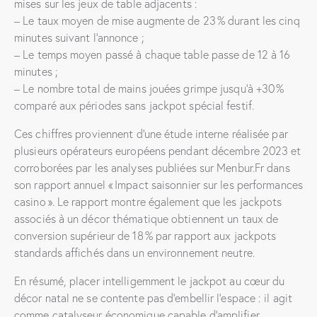
mises sur les jeux de table adjacents :
– Le taux moyen de mise augmente de 23 % durant les cinq
minutes suivant l’annonce ;
– Le temps moyen passé à chaque table passe de 12 à 16
minutes ;
– Le nombre total de mains jouées grimpe jusqu’à +30 %
comparé aux périodes sans jackpot spécial festif.
Ces chiffres proviennent d’une étude interne réalisée par
plusieurs opérateurs européens pendant décembre 2023 et
corroborées par les analyses publiées sur Menbur.Fr dans
son rapport annuel « Impact saisonnier sur les performances
casino ». Le rapport montre également que les jackpots
associés à un décor thématique obtiennent un taux de
conversion supérieur de 18 % par rapport aux jackpots
standards affichés dans un environnement neutre.
En résumé, placer intelligemment le jackpot au cœur du
décor natal ne se contente pas d’embellir l’espace : il agit
comme catalyseur économique capable d’amplifier