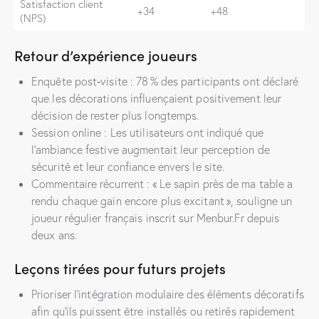
Satisfaction client
+34
+48
(NPS)
Retour d’expérience joueurs
Enquête post‑visite : 78 % des participants ont déclaré
que les décorations influençaient positivement leur
décision de rester plus longtemps.
Session online : Les utilisateurs ont indiqué que
l’ambiance festive augmentait leur perception de
sécurité et leur confiance envers le site.
Commentaire récurrent : « Le sapin près de ma table a
rendu chaque gain encore plus excitant », souligne un
joueur régulier français inscrit sur Menbur.Fr depuis
deux ans.
Leçons tirées pour futurs projets
Prioriser l’intégration modulaire des éléments décoratifs
afin qu’ils puissent être installés ou retirés rapidement