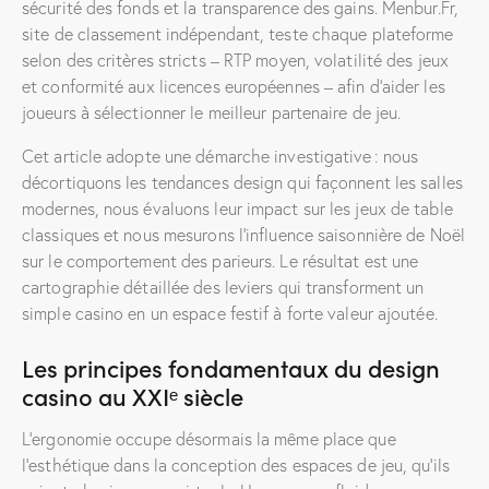
sécurité des fonds et la transparence des gains. Menbur.Fr,
site de classement indépendant, teste chaque plateforme
selon des critères stricts – RTP moyen, volatilité des jeux
et conformité aux licences européennes – afin d’aider les
joueurs à sélectionner le meilleur partenaire de jeu.
Cet article adopte une démarche investigative : nous
décortiquons les tendances design qui façonnent les salles
modernes, nous évaluons leur impact sur les jeux de table
classiques et nous mesurons l’influence saisonnière de Noël
sur le comportement des parieurs. Le résultat est une
cartographie détaillée des leviers qui transforment un
simple casino en un espace festif à forte valeur ajoutée.
Les principes fondamentaux du design
casino au XXIᵉ siècle
L’ergonomie occupe désormais la même place que
l’esthétique dans la conception des espaces de jeu, qu’ils