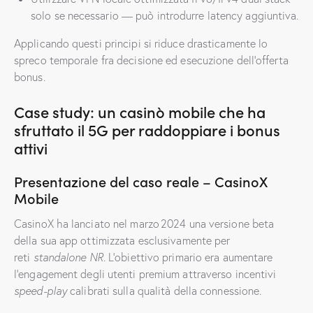
solo se necessario — può introdurre latency aggiuntiva.
Applicando questi principi si riduce drasticamente lo
spreco temporale fra decisione ed esecuzione dell’offerta
bonus.
Case study: un casinò mobile che ha
sfruttato il 5G per raddoppiare i bonus
attivi
Presentazione del caso reale – CasinoX
Mobile
CasinoX ha lanciato nel marzo 2024 una versione beta
della sua app ottimizzata esclusivamente per
reti
standalone NR
. L’obiettivo primario era aumentare
l’engagement degli utenti premium attraverso incentivi
speed-play
calibrati sulla qualità della connessione.