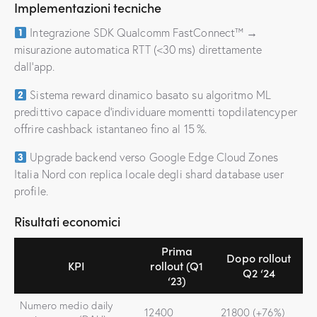
Implementazioni tecniche
Integrazione SDK Qualcomm FastConnect™ →
misurazione automatica RTT (<30 ms) direttamente
dall’app.
Sistema reward dinamico basato su algoritmo ML
predittivo capace d’individu­ar­e moment­ti top­di­latency per
offrire​​ cashback istantaneo fino al ​15 %.
Upgrade backend verso Google Edge Cloud Zones
Italia Nord con replica locale degli shard database user
profile.
Risultati economici
Prima
Dopo rollout
KPI
rollout (Q1
Q2 ‘24
‘23)
Numero medio daily
12 400
21 800 (+76%)