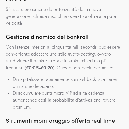
Sfruttare pienamente la potenzialità della nuova
generazione richiede disciplina operativa oltre alla pura
velocità
Gestione dinamica del bankroll
Con latenze inferior​I ai cinquanta millisecondri può essere
conveniente adottare uno stile
micro‐betting
, ovvero
suddividere il bankroll totale in stake minori ma più
€0·05–€0·20
frequenti (
). Questo approccio permette:
Di capitalizzare rapidamente sui cashback istantanei
prima che decadano.
Di accumulare punti micro VIP ad alta cadenza
aumentando così la probabilità d’attivazione reward
premium.
Strumenti monitoraggio offerta real time