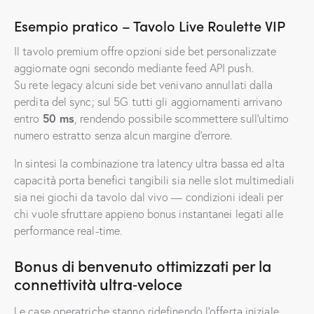
Esempio pratico – Tavolo Live Roulette VIP
Il tavolo premium offre opzioni side bet personalizzate
aggiornate ogni secondo mediante feed API push.
Su rete legacy alcuni side bet venivano annullati dalla
perdita del sync; sul 5G tutti gli aggiornamenti arrivano
50 ms
entro
, rendendo possibile scommettere sull’ultimo
numero estratto senza alcun margine d’errore.
In sintesi la combinazione tra latency ultra bassa ed alta
capacità porta benefici tangibili sia nelle slot multimediali
sia nei giochi da tavolo dal vivo — condizioni ideali per
chi vuole sfruttare appieno bonus instantanei legati alle
performance real-time.
Bonus di benvenuto ottimizzati per la
connettività ultra‑veloce
Le case operatriche stanno ridefinendo l’offerta iniziale