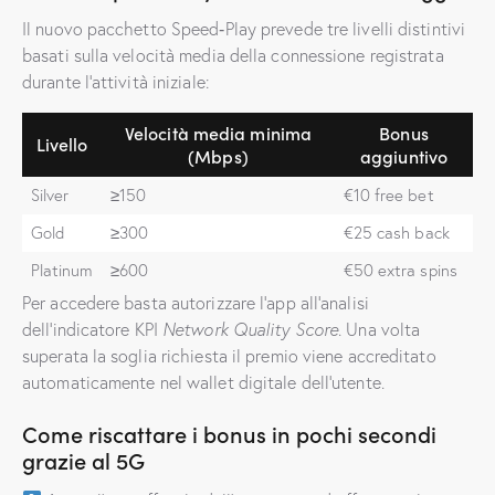
Il nuovo pacchetto Speed‑Play prevede tre livelli distintivi
basati sulla velocità media della connessione registrata
durante l’attività iniziale:
Velocità media minima
Bonus
Livello
(Mbps)
aggiuntivo
Silver
≥150
€10 free bet
Gold
≥300
€25 cash back
Platinum
≥600
€50 extra spins
Per accedere basta autorizzare l’app all’analisi
dell’indicatore KPI
Network Quality Score
. Una volta
superata la soglia richiesta il premio viene accreditato
automaticamente nel wallet digitale dell’utente.
Come riscattare i bonus in pochi secondi
grazie al 5G