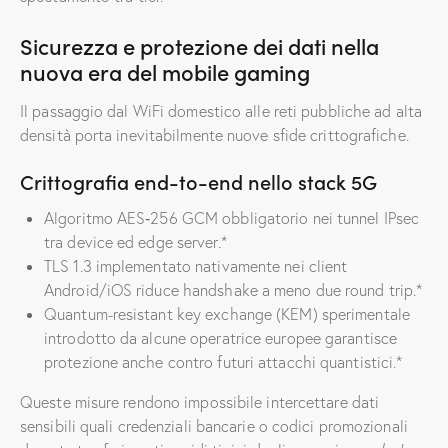
Sicurezza e protezione dei dati nella
nuova era del mobile gaming
Il passaggio dal WiFi domestico alle reti pubbliche ad alta
densità porta inevitabilmente nuove sfide crittografiche.
Crittografia end-to-end nello stack 5G
Algoritmo AES‑256 GCM obbligatorio nei tunnel IPsec
tra device ed edge server.*
TLS 1.​3 implementato nativamente nei client
Android/iOS riduce handshake a meno due round trip.*
Quantum-resistant key exchange (KEM) sperimentale
introdotto da alcune operatric​e europee garantisce
protezione anche contro futuri attacchi quantistici.*
Queste misure rendono impossibile intercettare dati
sensibili quali credenziali bancarie o codici promozionali