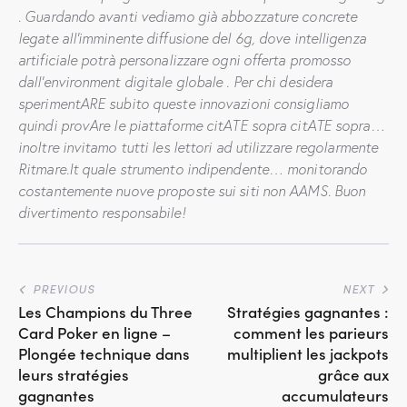
. Guardando avanti vediamo già abbozzature concrete
legate all’imminente diffusione del
6g
, dove intelligenza
artificiale potrà personalizzare ogni offerta promosso
dall’environment digitale globale . Per chi desidera
sperimentARE subito queste innovazioni consigliamo
quindi provAre le piattaforme citATE sopra citATE sopra…
inoltre invitamo tutti les lettori ad utilizzare regolarmente
Ritmare.It quale strumento indipendente… monitorando
costantemente nuove proposte sui
siti non AAMS
. Buon
divertimento responsabile!
Post
PREVIOUS
NEXT
Les Champions du Three
Stratégies gagnantes :
navigation
Card Poker en ligne –
comment les parieurs
Plongée technique dans
multiplient les jackpots
leurs stratégies
grâce aux
gagnantes
accumulateurs