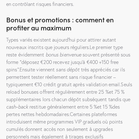
en contrôlant risques financiers.
Bonus et promotions : comment en
profiter au maximum
Types variés existent aujourd’hui pour attirer autant
nouveaux inscrits que joueurs réguliers.Le premier type
reste évidemment
bonus bienvenue
souvent présenté sous
forme “déposez €200 recevez jusqu’à €400 +150 free
spins”.Ensuite viennent
sans dépôt
très appréciés car ils
permettent tester réellement sans risque financier –
typiquement €10 crédit gratuit après validation email.Seuls
reload bonuses offrent régulièrement entre 25 %et 75 %
supplémentaires lors chacun dépôt subséquent tandis que
cash‑back
restitue généralement entre 5 %et 15 %des
pertes nettes hebdomadaires.Certaines plateformes
introduisent même programmes VIP graduels où points
cumulés donnent accès non seulement à upgrades
personnels mais également à tirages exclusifs