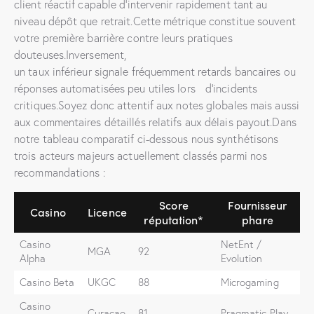
client réactif capable d’intervenir rapidement tant au
niveau dépôt que retrait.Cette métrique constitue souvent
votre première barrière contre leurs pratiques
douteuses.Inversement,
un taux inférieur signale fréquemment retards bancaires ou
réponses automatisées peu utiles lors d’incidents
critiques.Soyez donc attentif aux notes globales mais aussi
aux commentaires détaillés relatifs aux délais payout.Dans
notre tableau comparatif ci-dessous nous synthétisons
trois acteurs majeurs actuellement classés parmi nos
recommandations :
Score
Fournisseur
Casino
Licence
réputation*
phare
Casino
NetEnt /
MGA
92
Alpha
Evolution
Casino Beta
UKGC
88
Microgaming
Casino
Curaçao
81
Pragmatic Play