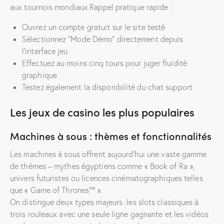
aux tournois mondiaux.Rappel pratique rapide :
Ouvrez un compte gratuit sur le site testé
Sélectionnez “Mode Démo” directement depuis
l’interface jeu
Effectuez au moins cinq tours pour juger fluidité
graphique
Testez également la disponibilité du chat support
Les jeux de casino les plus populaires
Machines à sous : thèmes et fonctionnalités
Les machines à sous offrent aujourd’hui une vaste gamme
de thèmes – mythes égyptiens comme « Book of Ra »,
univers futuristes ou licences cinématographiques telles
que « Game of Thrones™ ».
On distingue deux types majeurs :les slots classiques à
trois rouleaux avec une seule ligne gagnante et les vidéos