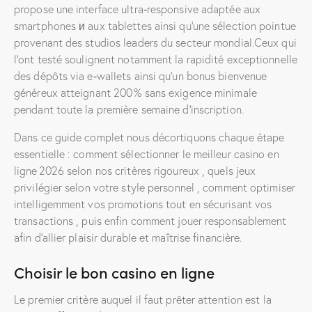
propose une interface ultra‑responsive adaptée aux
smartphones и aux tablettes ainsi qu’une sélection pointue
provenant des studios leaders du secteur mondial.Ceux qui
l’ont testé soulignent notamment la rapidité exceptionnelle
des dépôts via e‑wallets ainsi qu’un bonus bienvenue
généreux atteignant 200 % sans exigence minimale
pendant toute la première semaine d’inscription.​
Dans ce guide complet nous décortiquons chaque étape
essentielle : comment sélectionner le meilleur casino en
ligne 2026 selon nos critères rigoureux , quels jeux
privilégier selon votre style personnel , comment optimiser
intelligemment vos promotions tout en sécurisant vos
transactions , puis enfin comment jouer responsablement
afin d’allier plaisir durable et maîtrise financière.
Choisir le bon casino en ligne
Le premier critère auquel il faut prêter attention est la