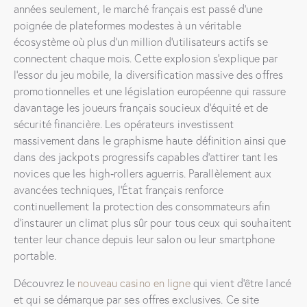
années seulement, le marché français est passé d’une
poignée de plateformes modestes à un véritable
écosystème où plus d’un million d’utilisateurs actifs se
connectent chaque mois. Cette explosion s’explique par
l’essor du jeu mobile, la diversification massive des offres
promotionnelles et une législation européenne qui rassure
davantage les joueurs français soucieux d’équité et de
sécurité financière. Les opérateurs investissent
massivement dans le graphisme haute définition ainsi que
dans des jackpots progressifs capables d’attirer tant les
novices que les high‑rollers aguerris. Parallèlement aux
avancées techniques, l’État français renforce
continuellement la protection des consommateurs afin
d’instaurer un climat plus sûr pour tous ceux qui souhaitent
tenter leur chance depuis leur salon ou leur smartphone
portable.
Découvrez le
nouveau casino en ligne
qui vient d’être lancé
et qui se démarque par ses offres exclusives. Ce site