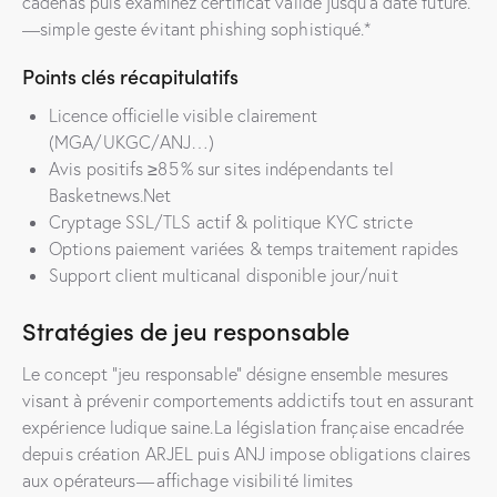
cadenas puis examinez certificat valide jusqu’à date future.
—simple geste évitant phishing sophistiqué.*
Points clés récapitulatifs
Licence officielle visible clairement
(MGA/UKGC/ANJ…)
Avis positifs ≥85 % sur sites indépendants tel
Basketnews.Net
Cryptage SSL/TLS actif & politique KYC stricte
Options paiement variées & temps traitement rapides
Support client multicanal disponible jour/nuit
Stratégies de jeu responsable
Le concept “jeu responsable” désigne ensemble mesures
visant à prévenir comportements addictifs tout en assurant
expérience ludique saine.La législation française encadrée
depuis création ARJEL puis ANJ impose obligations claires
aux opérateurs — affichage visibilité limites