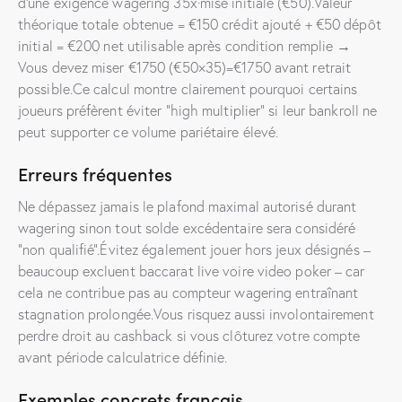
d’une exigence wagering 35x·mise initiale (€50).Valeur
théorique totale obtenue = €150 crédit ajouté + €50 dépôt
initial = €200 net utilisable après condition remplie →
Vous devez miser €1750 (€50×35)=€1750 avant retrait
possible.Ce calcul montre clairement pourquoi certains
joueurs préfèrent éviter “high multiplier” si leur bankroll ne
peut supporter ce volume pariétaire élevé.​
Erreurs fréquentes
Ne dépassez jamais le plafond maximal autorisé durant
wagering sinon tout solde excédentaire sera considéré
“non qualifié”.Évitez également jouer hors jeux désignés –
beaucoup excluent baccarat live voire video poker – car
cela ne contribue pas au compteur wagering entraînant
stagnation prolongée.Vous risquez aussi involontairement
perdre droit au cashback si vous clôturez votre compte
avant période calculatrice définie.​
Exemples concrets français