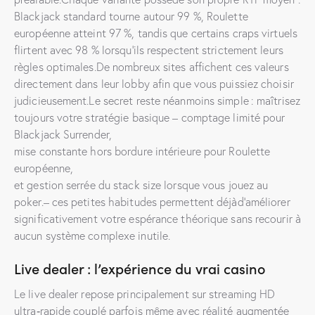
Blackjack standard tourne autour 99 %, Roulette
européenne atteint 97 %, tandis que certains craps virtuels
flirtent avec 98 % lorsqu’ils respectent strictement leurs
règles optimales.De nombreux sites affichent ces valeurs
directement dans leur lobby afin que vous puissiez choisir
judicieusement.Le secret reste néanmoins simple : maîtrisez
toujours votre stratégie basique – comptage limité pour
Blackjack Surrender,
mise constante hors bordure intérieure pour Roulette
européenne,
et gestion serrée du stack size lorsque vous jouez au
poker.– ces petites habitudes permettent déjà​d’améliorer
significativement votre espérance théorique sans recourir à
aucun système complexe inutile.​
Live dealer : l’expérience du vrai casino
Le live dealer repose principalement sur streaming HD
ultra‑rapide couplé parfois même avec réalité augmentée