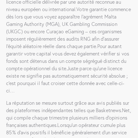
licence officielle délivrée par une autorité reconnue au
niveau européen ou international.Votre garantie commence
dès lors que vous voyez apparaître l’agrément Malta
Gaming Authority (MGA), UK Gambling Commission
(UKGC) ou encore Curaçao eGaming – ces organismes
imposent régulièrement des audits RNG afin d’assurer
l’équité aléatoire réelle dans chaque partie.Pour autant
garantir votre capital vous devez également vérifier si vos
fonds sont détenus dans un compte ségrégué distinct du
compte opérationnel du site.Juste parce qu’une licence
existe ne signifie pas automatiquement sécurité absolue ;
c’est pourquoi il faut croiser cette donnée avec celle-ci-
ci…
La réputation se mesure surtout grâce aux avis publiés sur
des plateformes indépendantes telles que Basketnews.Net,
qui compile chaque trimestre plusieurs milliers d’opinions
françaises authentiques.Lorsqu’un opérateur cumule plus
85 % d’avis positifs il bénéficie généralement d’un service