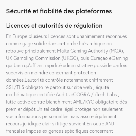
Sécurité et fiabilité des plateformes
Licences et autorités de régulation
En Europe plusieurs licences sont unanimement reconnues
comme gage solide.dans cet ordre hiérarchique on
retrouve principalement Malta Gaming Authority (MGA),
UK Gambling Commission (UKGC), puis Curaçao eGaming
qui bien qu’offrant rapidité administrative possède parfois
supervision moindre concernant protection
données.L’autorité contrôle notamment chiffrement
SSL/TLS obligatoire partout sur site web , équité
mathématique certifiée Audits eCOGRA / iTech Labs ,
lutte active contre blanchiment AML/KYC obligatoire dès
premier dépôt.Un tel cadre légal protège non seulement
vos informations personnelles mais assure également
recours juridique clair si litige survient.En outre ANJ
française impose exigences spécifiques concernant