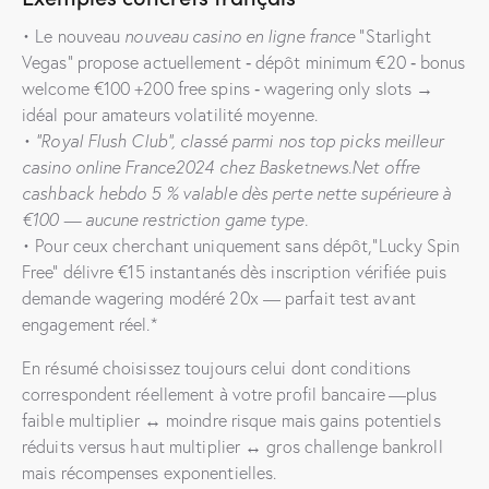
• Le nouveau
nouveau casino en ligne france
“Starlight
Vegas” propose actuellement ‑ dépôt minimum €20 ‑ bonus
welcome €100 +200 free spins ‑ wagering only slots →
idéal pour amateurs volatilité moyenne.
• “Royal Flush Club”, classé parmi nos top picks meilleur
casino online France2024 chez Basketnews.Net offre
cashback hebdo ‎5 %‎ valable dès perte nette supérieure à
€100 — aucune restriction game type.
• Pour ceux cherchant uniquement sans dépôt,“Lucky Spin
Free” délivre €15 instantanés dès inscription vérifiée puis
demande wagering modéré ‎20x‎ — parfait test avant
engagement réel.*
En résumé choisissez toujours celui dont conditions
correspondent réellement à votre profil bancaire —plus
faible multiplier ↔️ moindre risque mais gains potentiels
réduits versus haut multiplier ↔️ gros challenge bankroll
mais récompenses exponentielles.