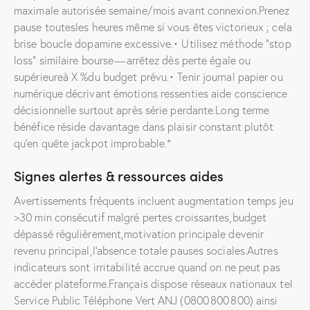
maximale autorisée semaine/mois avant connexion.Prenez
pause toutesles heures même si vous êtes victorieux ; cela
brise boucle dopamine excessive.• Utilisez méthode “stop
loss” similaire bourse — arrêtez dès perte égale ou
supérieureà X %du budget prévu.• Tenir journal papier ou
numérique décrivant émotions ressenties aide conscience
décisionnelle surtout après série perdante.Long terme
bénéfice réside davantage dans plaisir constant plutôt
qu’en quête jackpot improbable.*
Signes alertes & ressources aides
Avertissements fréquents incluent augmentation temps jeu
>30 min consécutif malgré pertes croissantes,budget
dépassé régulièrement,motivation principale devenir
revenu principal,l’absence totale pauses sociales.Autres
indicateurs sont irritabilité accrue quand on ne peut pas
accéder plateforme.Français dispose réseaux nationaux tel
Service Public Téléphone Vert ANJ (0800 800 800) ainsi