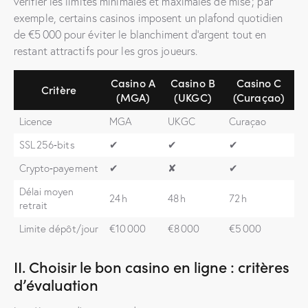
vérifier les limites minimales et maximales de mise ; par
exemple, certains casinos imposent un plafond quotidien
de €5 000 pour éviter le blanchiment d’argent tout en
restant attractifs pour les gros joueurs.
Casino A
Casino B
Casino C
Critère
(MGA)
(UKGC)
(Curaçao)
Licence
MGA
UKGC
Curaçao
SSL 256‑bits
✔︎
✔︎
✔︎
Crypto‑payement
✔︎
✘
✔︎
Délai moyen
24 h
48 h
72 h
retrait
Limite dépôt/jour
€10 000
€8 000
€5 000
II. Choisir le bon casino en ligne : critères
d’évaluation