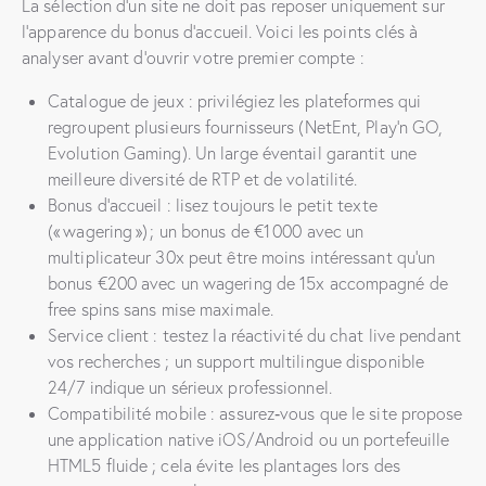
La sélection d’un site ne doit pas reposer uniquement sur
l’apparence du bonus d’accueil. Voici les points clés à
analyser avant d’ouvrir votre premier compte :
Catalogue de jeux : privilégiez les plateformes qui
regroupent plusieurs fournisseurs (NetEnt, Play’n GO,
Evolution Gaming). Un large éventail garantit une
meilleure diversité de RTP et de volatilité.
Bonus d’accueil : lisez toujours le petit texte
(« wagering ») ; un bonus de €1 000 avec un
multiplicateur 30x peut être moins intéressant qu’un
bonus €200 avec un wagering de 15x accompagné de
free spins sans mise maximale.
Service client : testez la réactivité du chat live pendant
vos recherches ; un support multilingue disponible
24/7 indique un sérieux professionnel.
Compatibilité mobile : assurez‑vous que le site propose
une application native iOS/Android ou un portefeuille
HTML5 fluide ; cela évite les plantages lors des