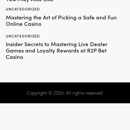
UNCATEGORIZED
Mastering the Art of Picking a Safe and Fun
Online Casino
UNCATEGORIZED
Insider Secrets to Mastering Live Dealer
Games and Loyalty Rewards at R2P Bet
Casino
Copyright © 2026. All rights reserved.