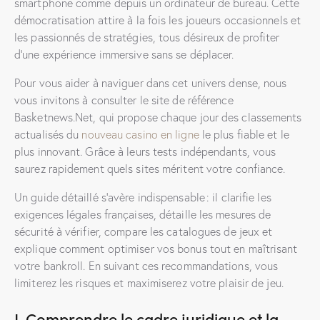
smartphone comme depuis un ordinateur de bureau. Cette
démocratisation attire à la fois les joueurs occasionnels et
les passionnés de stratégies, tous désireux de profiter
d’une expérience immersive sans se déplacer.
Pour vous aider à naviguer dans cet univers dense, nous
vous invitons à consulter le site de référence
Basketnews.Net, qui propose chaque jour des classements
actualisés du
nouveau casino en ligne
le plus fiable et le
plus innovant. Grâce à leurs tests indépendants, vous
saurez rapidement quels sites méritent votre confiance.
Un guide détaillé s’avère indispensable : il clarifie les
exigences légales françaises, détaille les mesures de
sécurité à vérifier, compare les catalogues de jeux et
explique comment optimiser vos bonus tout en maîtrisant
votre bankroll. En suivant ces recommandations, vous
limiterez les risques et maximiserez votre plaisir de jeu.
I. Comprendre le cadre juridique et la