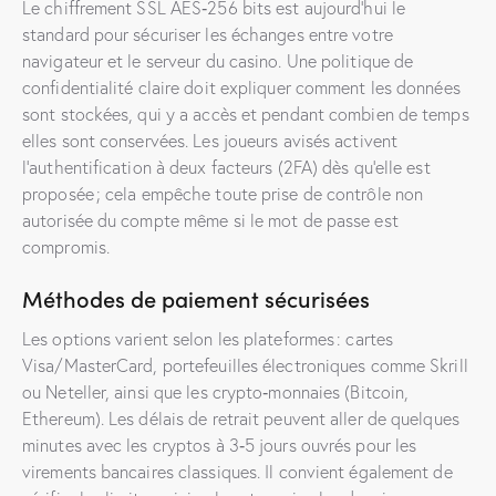
Le chiffrement SSL AES‑256 bits est aujourd’hui le
standard pour sécuriser les échanges entre votre
navigateur et le serveur du casino. Une politique de
confidentialité claire doit expliquer comment les données
sont stockées, qui y a accès et pendant combien de temps
elles sont conservées. Les joueurs avisés activent
l’authentification à deux facteurs (2FA) dès qu’elle est
proposée ; cela empêche toute prise de contrôle non
autorisée du compte même si le mot de passe est
compromis.
Méthodes de paiement sécurisées
Les options varient selon les plateformes : cartes
Visa/MasterCard, portefeuilles électroniques comme Skrill
ou Neteller, ainsi que les crypto‑monnaies (Bitcoin,
Ethereum). Les délais de retrait peuvent aller de quelques
minutes avec les cryptos à 3‑5 jours ouvrés pour les
virements bancaires classiques. Il convient également de