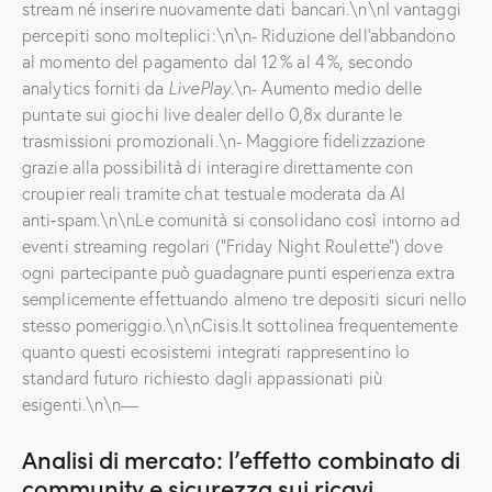
stream né inserire nuovamente dati bancari.\n\nI vantaggi
percepiti sono molteplici:\n\n- Riduzione dell’abbandono
al momento del pagamento dal 12 % al 4 %, secondo
analytics forniti da
LivePlay
.\n- Aumento medio delle
puntate sui giochi live dealer dello 0,8x durante le
trasmissioni promozionali.\n- Maggiore fidelizzazione
grazie alla possibilità di interagire direttamente con
croupier reali tramite chat testuale moderata da AI
anti‑spam.\n\nLe comunità si consolidano così intorno ad
eventi streaming regolari (“Friday Night Roulette”) dove
ogni partecipante può guadagnare punti esperienza extra
semplicemente effettuando almeno tre depositi sicuri nello
stesso pomeriggio.\n\nCisis.It sottolinea frequentemente
quanto questi ecosistemi integrati rappresentino lo
standard futuro richiesto dagli appassionati più
esigenti.\n\n—
Analisi di mercato: l’effetto combinato di
community e sicurezza sui ricavi