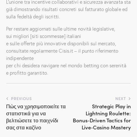
L’unione tra incentive collaborativi e sicurezza avanzata sta
già dimostrando risultati concreti sul fatturato globale ed
sulla fedeltà degli iscritti.
Per restare aggiornati sulle ultime novità legislative,
sui migliori [siti scommesse] italiani
e sulle offerte più innovative disponibili sul mercato,
consultate regolarmente Cisis.it – il punto riferimento
indipendente
per chi desidera navigare nel mondo betting con serenità
e profitto garantito.
Post
PREVIOUS
NEXT
Πώς να χρησιμοποιείτε τα
Strategic Play in
navigation
στατιστικά για να
Lightning Roulette:
βελτιώσετε το παιχνίδι
Bonus‑Driven Tactics for
σας στα καζίνο
Live‑Casino Mastery