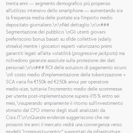
trenta anni — segmento demografico più propenso
all’utilizzo intensivo dello smartphone — aumentando sia
la frequenza media delle puntate sia l’importo medio
depositato giornaliero.\n\nNel dettaglio:\n\n###
Segmentazione del pubblico \nGli utenti giovani
preferiscono bonus basati su sfide collettive («daily
streak») mentre i giocatori esperti valorizzano premi
garantiti legati all’alta volatilità (
progressive jackpots
) ma
richiedono garanzie assolute sulla protezione dei dati
personali.\n\n### ROI delle soluzioni di pagamento sicuro
\nIl costo medio d’implementazione della tokenizzazione +
SCA varia fra €150k ed €250k annui per operatore
medio‑size; tuttavia l’incremento medio delle scommesse
per utente post‑implementazione supera il​15 %​ entro sei
mesi,\nsuperando ampiamente il ritorno sull’investimento
stimato dal CFO interno degli studi analizzati da
Cisis.IT.\n\nQueste evidenze suggeriscono che nei
prossimi tre anni il mercato vedrà una convergenza verso
modelli “community‑centric” supportati da infrastrutture