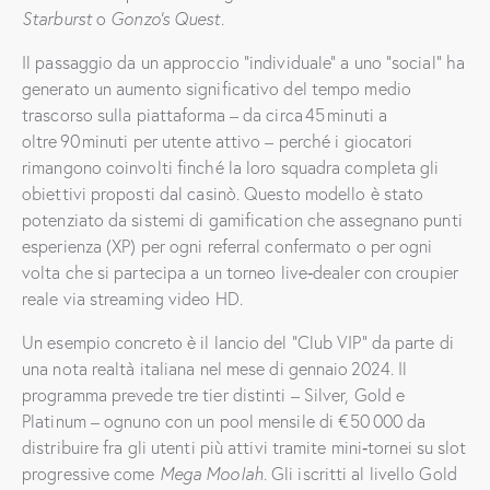
Starburst
o
Gonzo’s Quest
.
Il passaggio da un approccio “individuale” a uno “social” ha
generato un aumento significativo del tempo medio
trascorso sulla piattaforma – da circa 45 minuti a
oltre 90 minuti per utente attivo – perché i giocatori
rimangono coinvolti finché la loro squadra completa gli
obiettivi proposti dal casinò. Questo modello è stato
potenziato da sistemi di gamification che assegnano punti
esperienza (XP) per ogni referral confermato o per ogni
volta che si partecipa a un torneo live‑dealer con croupier
reale via streaming video HD.
Un esempio concreto è il lancio del “Club VIP” da parte di
una nota realtà italiana nel mese di gennaio 2024. Il
programma prevede tre tier distinti – Silver, Gold e
Platinum – ognuno con un pool mensile di € 50 000 da
distribuire fra gli utenti più attivi tramite mini‑tornei su slot
progressive come
Mega Moolah
. Gli iscritti al livello Gold