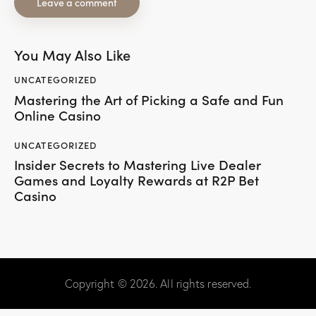
You May Also Like
UNCATEGORIZED
Mastering the Art of Picking a Safe and Fun
Online Casino
UNCATEGORIZED
Insider Secrets to Mastering Live Dealer
Games and Loyalty Rewards at R2P Bet
Casino
Copyright © 2026. All rights reserved.