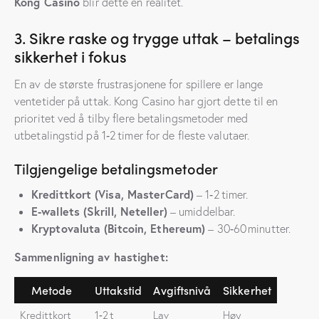
Kong Casino
blir dette en realitet.
3. Sikre raske og trygge uttak – betalings
sikkerhet i fokus
En av de største frustrasjonene for spillere er lange
ventetider på uttak. Kong Casino har gjort dette til en
prioritet ved å tilby flere betalingsmetoder med
utbetalingstid på 1‑2 timer for de fleste valutaer.
Tilgjengelige betalingsmetoder
Kredittkort (Visa, MasterCard)
– 1‑2 timer.
E‑wallets (Skrill, Neteller)
– umiddelbar.
Kryptovaluta (Bitcoin, Ethereum)
– 30‑60 minutter.
Sammenligning av hastighet:
Metode
Uttakstid
Avgiftsnivå
Sikkerhet
Kredittkort
1‑2 t
Lav
Høy