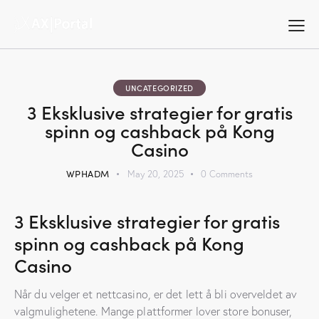
UNCATEGORIZED
3 Eksklusive strategier for gratis
spinn og cashback på Kong
Casino
WPHADM
May 20, 2025
0
Comments
3 Eksklusive strategier for gratis
spinn og cashback på Kong
Casino
Når du velger et nettcasino, er det lett å bli overveldet av
valgmulighetene. Mange plattformer lover store bonuser,