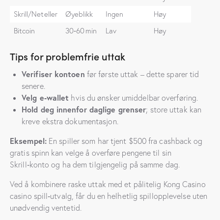
Skrill/Neteller
Øyeblikk
Ingen
Høy
Bitcoin
30‑60 min
Lav
Høy
Tips for problemfrie uttak
Verifiser kontoen
før første uttak – dette sparer tid
senere.
Velg e‑wallet
hvis du ønsker umiddelbar overføring.
Hold deg innenfor daglige grenser
; store uttak kan
kreve ekstra dokumentasjon.
Eksempel:
En spiller som har tjent $500 fra cashback og
gratis spinn kan velge å overføre pengene til sin
Skrill‑konto og ha dem tilgjengelig på samme dag.
Ved å kombinere raske uttak med et pålitelig Kong Casino
casino spill‑utvalg, får du en helhetlig spillopplevelse uten
unødvendig ventetid.